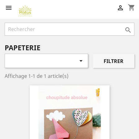
shopping_cart



PAPETERIE

FILTRER
Affichage 1-1 de 1 article(s)