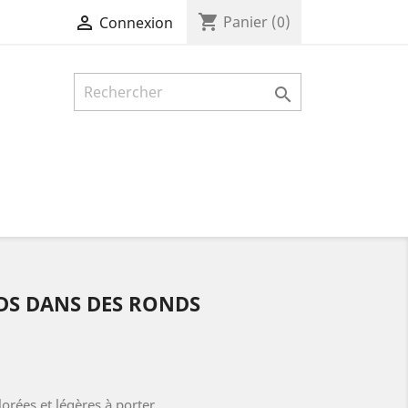
shopping_cart

Panier
(0)
Connexion

DS DANS DES RONDS
lorées et légères à porter